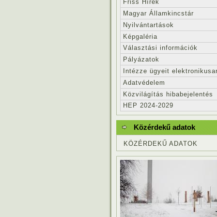
Friss Hírek
Magyar Államkincstár
Nyilvántartások
Képgaléria
Választási információk
Pályázatok
Intézze ügyeit elektronikusa
Adatvédelem
Közvilágítás hibabejelentés
HEP 2024-2029
Közérdekű adatok
KÖZÉRDEKŰ ADATOK