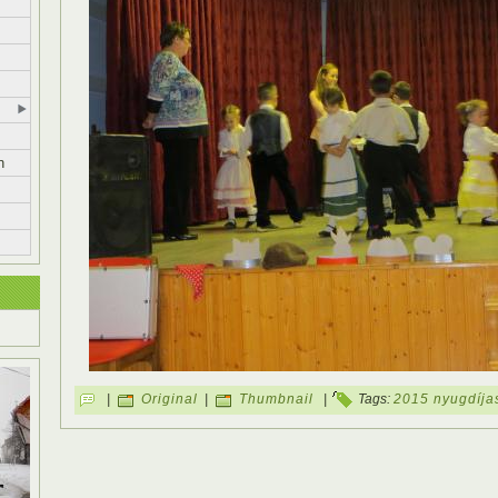
n
|
Original
|
Thumbnail
|
Tags:
2015 nyugdíja