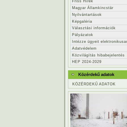
Friss Hírek
Magyar Államkincstár
Nyilvántartások
Képgaléria
Választási információk
Pályázatok
Intézze ügyeit elektronikusa
Adatvédelem
Közvilágítás hibabejelentés
HEP 2024-2029
Közérdekű adatok
KÖZÉRDEKŰ ADATOK