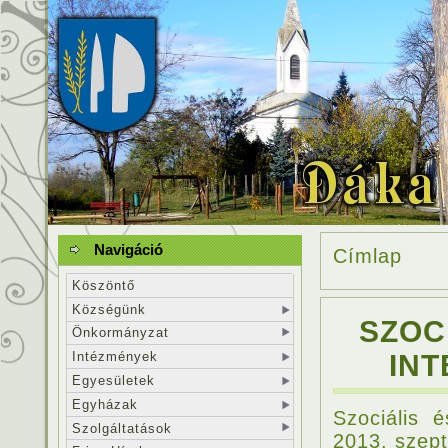
Navigáció
Címlap
Köszöntő
Községünk
SZOC
Önkormányzat
Intézmények
INT
Egyesületek
Egyházak
Szociális 
Szolgáltatások
2013. szep