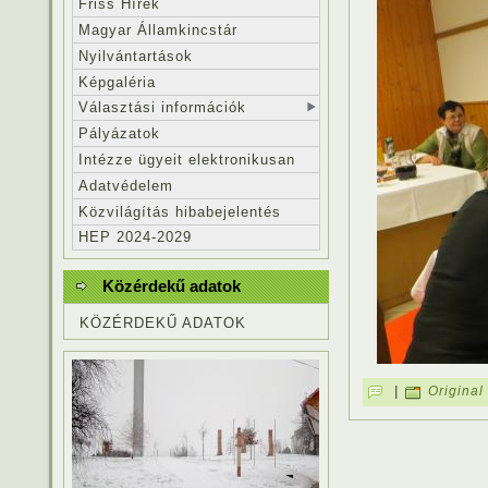
Friss Hírek
Magyar Államkincstár
Nyilvántartások
Képgaléria
Választási információk
Pályázatok
Intézze ügyeit elektronikusan
Adatvédelem
Közvilágítás hibabejelentés
HEP 2024-2029
Közérdekű adatok
KÖZÉRDEKŰ ADATOK
|
Original